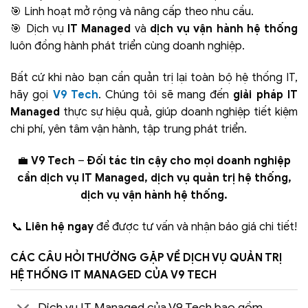
🎯 Linh hoạt mở rộng và nâng cấp theo nhu cầu.
🎯 Dịch vụ
IT Managed
và
dịch vụ vận hành hệ thống
luôn đồng hành phát triển cùng doanh nghiệp.
Bất cứ khi nào bạn cần quản trị lại toàn bộ hệ thống IT,
hãy gọi
V9 Tech
. Chúng tôi sẽ mang đến
giải pháp IT
Managed
thực sự hiệu quả, giúp doanh nghiệp tiết kiệm
chi phí, yên tâm vận hành, tập trung phát triển.
💼
V9 Tech
–
Đối tác tin cậy cho mọi doanh nghiệp
cần dịch vụ IT Managed, dịch vụ quản trị hệ thống,
dịch vụ vận hành hệ thống.
📞
Liên hệ ngay
để được tư vấn và nhận báo giá chi tiết!
CÁC CÂU HỎI THƯỜNG GẶP VỀ DỊCH VỤ QUẢN TRỊ
HỆ THỐNG IT MANAGED CỦA V9 TECH
Dịch vụ IT Managed của V9 Tech bao gồm