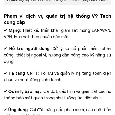
Doanh nghiệp nên chọn dịch vụ quản trị hệ thống của V9 Tech
Phạm vi dịch vụ quản trị hệ thống V9 Tech
cung cấp
✔
Mạng
: Thiết kế, triển khai, giám sát mạng LAN/WAN,
VPN, Internet theo chuẩn bảo mật.
✔
Hỗ trợ người dùng
: Xử lý sự cố phần mềm, phần
cứng, thiết bị ngoại vi, hướng dẫn nâng cao kỹ năng sử
dụng.
✔
Hạ tầng CNTT
: Tối ưu và quản lý hạ tầng toàn diện
phục vụ hoạt động kinh doanh.
✔
Quản lý bảo mật
: Cài đặt, cấu hình và giám sát các hệ
thống bảo mật quan trọng như tường lửa, diệt virus.
✔
Ứng dụng
: Cài đặt, nâng cấp phần mềm, cập nhật bản