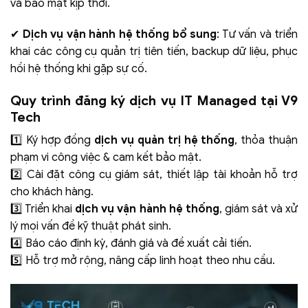
vá bảo mật kịp thời.
✔
Dịch vụ vận hành hệ thống bổ sung
: Tư vấn và triển
khai các công cụ quản trị tiên tiến, backup dữ liệu, phục
hồi hệ thống khi gặp sự cố.
Quy trình đăng ký dịch vụ IT Managed tại V9
Tech
1️⃣ Ký hợp đồng
dịch vụ quản trị hệ thống
, thỏa thuận
phạm vi công việc & cam kết bảo mật.
2️⃣ Cài đặt công cụ giám sát, thiết lập tài khoản hỗ trợ
cho khách hàng.
3️⃣ Triển khai
dịch vụ vận hành hệ thống
, giám sát và xử
lý mọi vấn đề kỹ thuật phát sinh.
4️⃣ Báo cáo định kỳ, đánh giá và đề xuất cải tiến.
5️⃣ Hỗ trợ mở rộng, nâng cấp linh hoạt theo nhu cầu.