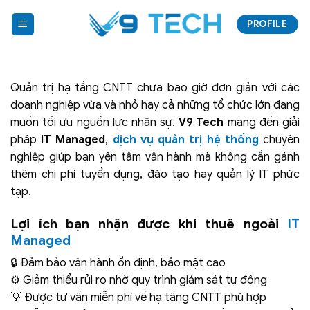
Bỏ
PROFILE
qua
nội
dung
Quản trị hạ tầng CNTT chưa bao giờ đơn giản với các
doanh nghiệp vừa và nhỏ hay cả những tổ chức lớn đang
muốn tối ưu nguồn lực nhân sự.
V9 Tech
mang đến giải
pháp
IT Managed
,
dịch vụ quản trị hệ thống
chuyên
nghiệp giúp bạn yên tâm vận hành mà không cần gánh
thêm chi phí tuyển dụng, đào tạo hay quản lý IT phức
tạp.
Lợi ích bạn nhận được khi thuê ngoài
IT
Managed
🔒 Đảm bảo vận hành ổn định, bảo mật cao
⚙️ Giảm thiểu rủi ro nhờ quy trình giám sát tự động
💡 Được tư vấn miễn phí về hạ tầng CNTT phù hợp