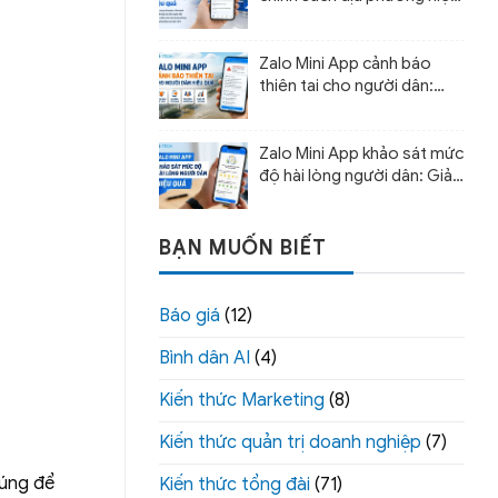
quả
Zalo Mini App cảnh báo
thiên tai cho người dân:
Giải pháp cảnh báo sớm và
hỗ trợ ứng phó
Zalo Mini App khảo sát mức
độ hài lòng người dân: Giải
pháp đo lường chất lượng
phục vụ
BẠN MUỐN BIẾT
Báo giá
(12)
Bình dân AI
(4)
Kiến thức Marketing
(8)
Kiến thức quản trị doanh nghiệp
(7)
húng để
Kiến thức tổng đài
(71)