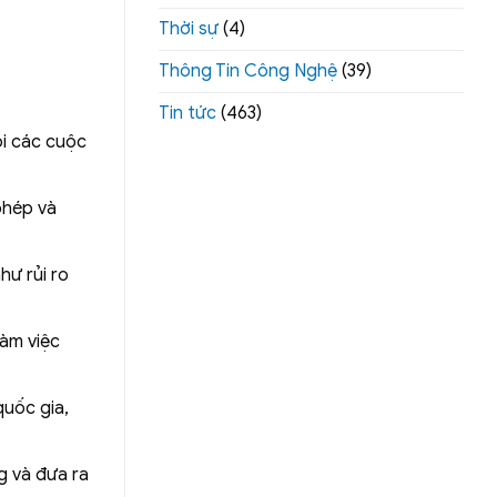
Thời sự
(4)
Thông Tin Công Nghệ
(39)
Tin tức
(463)
ỏi các cuộc
phép và
hư rủi ro
làm việc
quốc gia,
g và đưa ra