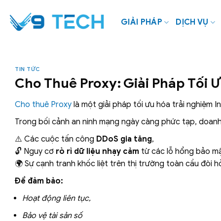
Bỏ
qua
GIẢI PHÁP
DỊCH VỤ
nội
dung
TIN TỨC
Cho Thuê Proxy: Giải Pháp Tối 
Cho thuê Proxy
là một giải pháp tối ưu hóa trải nghiệm I
Trong bối cảnh an ninh mạng ngày càng phức tạp, doanh
⚠️ Các cuộc tấn công
DDoS gia tăng
,
🔓 Nguy cơ
rò rỉ dữ liệu nhạy cảm
từ các lỗ hổng bảo mậ
🌍 Sự cạnh tranh khốc liệt trên thị trường toàn cầu đòi h
Để đảm bảo:
Hoạt động liên tục,
Bảo vệ tài sản số