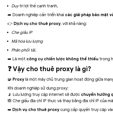
Duy
trì lợi thế cạnh tranh,
➡️ Doanh nghiệp cần triển khai
các giải pháp bảo mật v
👉
Dịch vụ cho thuê proxy
, với khả năng:
Che giấu IP
Mã hóa lưu lượng
Phân phối tải,
➡️ Là một
công cụ chiến lược không thể thiếu
trong h
❓
Vậy cho thuê proxy là gì?
🧩
Proxy
là một máy chủ trung gian hoạt động giữa mạng
Khi doanh nghiệp sử dụng proxy:
📡 Lưu lượng truy cập internet sẽ được
chuyển hướng q
🙈 Che giấu địa chỉ IP thực và thay bằng địa chỉ IP của m
➡️
Dịch vụ cho thuê proxy
cung cấp quyền truy cập và