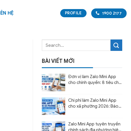
IÊN HỆ
PROFILE
1900 2177
BÀI VIẾT MỚI
Đơn vị làm Zalo Mini App
cho chính quyền: 8 tiêu chí
chọn đúng đối tác
Chi phí làm Zalo Mini App
cho xã phường 2026: Báo
giá và cách dự toán ngân
sách
Zalo Mini App tuyên truyền
chính sách địa phương hiệu