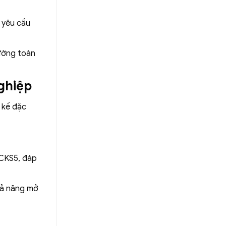
 yêu cầu
rường toàn
ghiệp
 kế đặc
OCKS5, đáp
khả năng mở