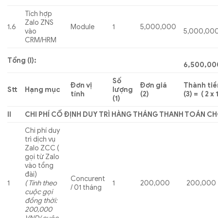
Tích hợp
Zalo ZNS
1.6
Module
1
5,000,000
vào
5,000,00
CRM/HRM
Tổng (I):
6,500,00
Số
Đơn vị
Đơn giá
Thành tiề
Stt
Hạng mục
lượng
tính
(2)
(3) = ( 2 x 
(1)
II
CHI PHÍ CỐ ĐỊNH DUY TRÌ HÀNG THÁNG THANH TOÁN C
Chi phí duy
trì dịch vụ
Zalo ZCC (
gọi từ Zalo
vào tổng
đài)
Concurent
1
( Tính theo
1
200,000
200,000
/ 01 tháng
cuộc gọi
đồng thời:
200,000