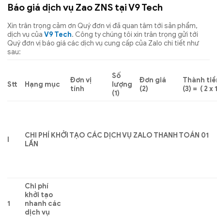
Báo giá dịch vụ Zao ZNS tại V9 Tech
Xin trân trọng cảm ơn Quý đơn vị đã quan tâm tới sản phẩm,
dịch vụ của
V9 Tech
. Công ty chúng tôi xin trân trọng gửi tới
Quý đơn vị báo giá các dịch vụ cung cấp của Zalo chi tiết như
sau:
Số
Đơn vị
Đơn giá
Thành tiề
Stt
Hạng mục
lượng
tính
(2)
(3) = ( 2 x 
(1)
CHI PHÍ KHỞI TẠO CÁC DỊCH VỤ ZALO THANH TOÁN 01
I
LẦN
Chi phí
khởi tạo
1
nhanh các
dịch vụ