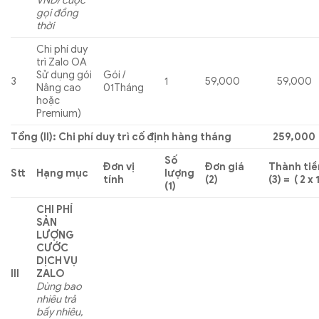
VND/ cuộc
gọi đồng
thời
Chi phí duy
trì Zalo OA
Sử dụng gói
Gói /
3
1
59,000
59,000
Nâng cao
01Tháng
hoặc
Premium)
Tổng (II): Chi phí duy trì cố định hàng tháng
259,000
Số
Đơn vị
Đơn giá
Thành tiề
Stt
Hạng mục
lượng
tính
(2)
(3) = ( 2 x 
(1)
CHI PHÍ
SẢN
LƯỢNG
CƯỚC
DỊCH VỤ
III
ZALO
Dùng bao
nhiêu trả
bấy nhiêu,