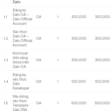
Zalo
Đăng ký
Zalo OA –
1.1
OA
1
300,000
300,000
Zalo Official
Account
Xác thực
Zalo OA –
1.2
OA
1
300,000
300,000
Zalo Official
Account
Kích hoạt
tính năng
1.3
OA
1
300,000
300,000
Voice trên
Zalo OA
Đăng ký,
xác thực
1.4
OA
1
100,000
100,000
Zalo
Developer
Xây dựng,
xác thực
1.5
OA
1
500,000
500,000
Template
Zalo ZNS