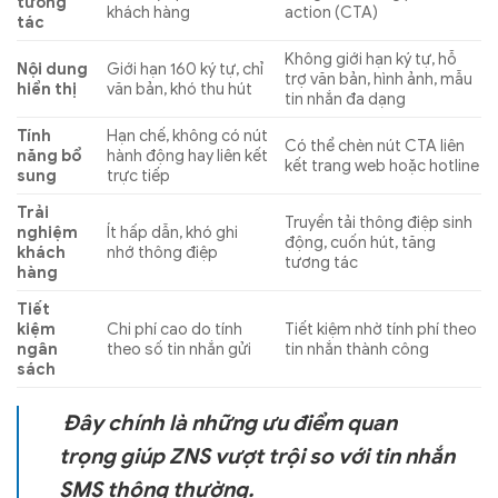
tương
khách hàng
action (CTA)
tác
Không giới hạn ký tự, hỗ
Nội dung
Giới hạn 160 ký tự, chỉ
trợ văn bản, hình ảnh, mẫu
hiển thị
văn bản, khó thu hút
tin nhắn đa dạng
Tính
Hạn chế, không có nút
Có thể chèn nút CTA liên
năng bổ
hành động hay liên kết
kết trang web hoặc hotline
sung
trực tiếp
Trải
Truyền tải thông điệp sinh
nghiệm
Ít hấp dẫn, khó ghi
động, cuốn hút, tăng
khách
nhớ thông điệp
tương tác
hàng
Tiết
kiệm
Chi phí cao do tính
Tiết kiệm nhờ tính phí theo
ngân
theo số tin nhắn gửi
tin nhắn thành công
sách
Đây chính là những ưu điểm quan
trọng giúp ZNS vượt trội so với tin nhắn
SMS thông thường.