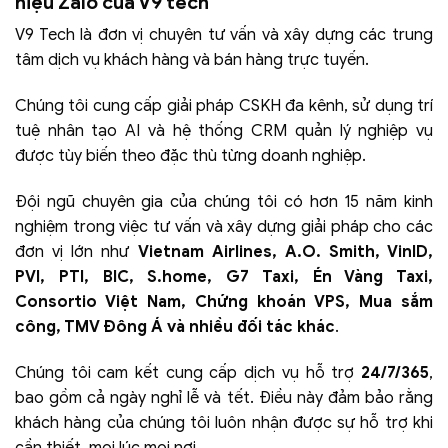
hiệu Zalo của V9 tech
V9 Tech là đơn vị chuyên tư vấn và xây dựng các trung
tâm dịch vụ khách hàng và bán hàng trực tuyến.
Chúng tôi cung cấp giải pháp CSKH đa kênh, sử dụng trí
tuệ nhân tạo AI và hệ thống CRM quản lý nghiệp vụ
được tùy biến theo đặc thù từng doanh nghiệp.
Đội ngũ chuyên gia của chúng tôi có hơn 15 năm kinh
nghiệm trong việc tư vấn và xây dựng giải pháp cho các
đơn vị lớn như
Vietnam Airlines, A.O. Smith, VinID,
PVI, PTI, BIC, S.home, G7 Taxi, Én Vàng Taxi,
Consortio Việt Nam, Chứng khoán VPS, Mua sắm
công, TMV Đông Á và nhiều đối tác khác
.
Chúng tôi cam kết cung cấp dịch vụ hỗ trợ
24/7/365
,
bao gồm cả ngày nghỉ lễ và tết. Điều này đảm bảo rằng
khách hàng của chúng tôi luôn nhận được sự hỗ trợ khi
cần thiết, mọi lúc mọi nơi.