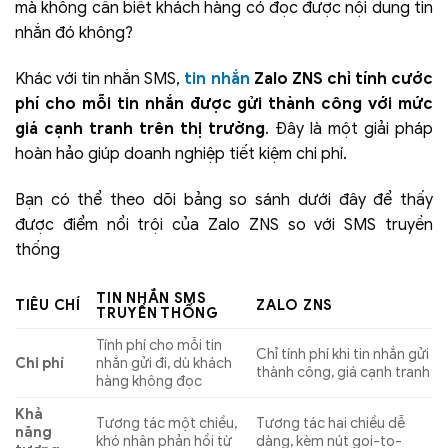
mà không cần biết khách hàng có đọc được nội dung tin
nhắn đó không?
Khác với tin nhắn SMS,
tin nhắn
Zalo ZNS
chỉ tính cước
phí cho mỗi tin nhắn được gửi thành công với mức
giá cạnh tranh trên thị trường
. Đây là một giải pháp
hoàn hảo giúp doanh nghiệp tiết kiệm chi phí.
Bạn có thể theo dõi bảng so sánh dưới đây để thấy
được điểm nổi trội của Zalo ZNS so với SMS truyền
thống
TIN NHẮN SMS
TIÊU CHÍ
ZALO ZNS
TRUYỀN THỐNG
Tính phí cho mỗi tin
Chỉ tính phí khi tin nhắn gửi
Chi phí
nhắn gửi đi, dù khách
thành công, giá cạnh tranh
hàng không đọc
Khả
Tương tác một chiều,
Tương tác hai chiều dễ
năng
khó nhận phản hồi từ
dàng, kèm nút gọi-to-