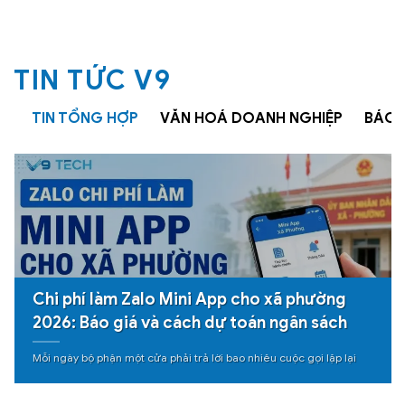
TIN TỨC V9
TIN TỔNG HỢP
VĂN HOÁ DOANH NGHIỆP
BÁO 
Chi phí làm Zalo Mini App cho xã phường
2026: Báo giá và cách dự toán ngân sách
Mỗi ngày bộ phận một cửa phải trả lời bao nhiêu cuộc gọi lặp lại