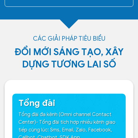
CÁC GIẢI PHÁP TIÊU BIỂU
ĐỔI MỚI SÁNG TẠO, XÂY
DỰNG TƯƠNG LAI SỐ
Tổng đài
Tổng đài đa kênh (Omni channel Contact
Center)- Tổng đài tích hợp nhiều kênh giao
tiếp cùng lúc: Sms, Email, Zalo, Facebook,
Callbot, Chatbot, SDK App…