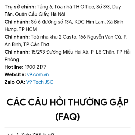
Trụ sở chính:
Tầng 6, Tòa nhà TH Office, Số 3/3, Duy
Tân, Quận Cầu Giấy, Hà Nội
Chi nhánh:
Số 6 đường số 13A, KDC Him Lam, Xã Bình
Hưng, TP.HCM
Chi nhánh:
Toà nhà khu 2 Casta, 166 Nguyễn Văn Cừ, P.
An Bình, TP Cần Thơ
Chi nhánh:
15/293 Đường Miếu Hai Xã, P. Lê Chân, TP Hải
Phòng
Hotline:
1900 2177
Website:
v9.com.vn
Zalo OA:
V9 Tech JSC
CÁC CÂU HỎI THƯỜNG GẶP
(FAQ)
1. Zalo ZBS là gì?