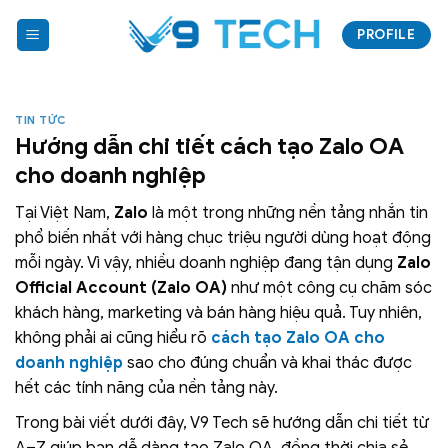
Bỏ
PROFILE
qua
nội
dung
TIN TỨC
Hướng dẫn chi tiết cách tạo Zalo OA
cho doanh nghiệp
Tại Việt Nam,
Zalo
là một trong những nền tảng nhắn tin
phổ biến nhất với hàng chục triệu người dùng hoạt động
mỗi ngày. Vì vậy, nhiều doanh nghiệp đang tận dụng
Zalo
Official Account (Zalo OA)
như một công cụ chăm sóc
khách hàng, marketing và bán hàng hiệu quả. Tuy nhiên,
không phải ai cũng hiểu rõ
cách tạo Zalo OA cho
doanh nghiệp
sao cho đúng chuẩn và khai thác được
hết các tính năng của nền tảng này.
Trong bài viết dưới đây, V9 Tech sẽ hướng dẫn chi tiết từ
A–Z giúp bạn dễ dàng tạo Zalo OA, đồng thời chia sẻ