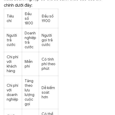
chính dưới đây:
Đầu
Tiêu
Đầu số
số
chí
1900
1800
Doanh
Người
Người
nghiệp
trả
gọi trả
trả
cước
cước
cước
Chi phí
Có tính
với
Miễn
phí theo
khách
phí
phút
hàng
Tăng
Chi phí
theo
Dễ kiểm
với
lưu
soát
doanh
lượng
hơn
nghiệp
cuộc
gọi
Có thể