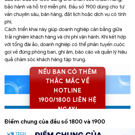
bảo hành và hỗ trợ miễn phí. Đầu số 1900 dùng cho tư
vấn chuyên sâu, bán hàng, đặt lịch hoặc dịch vụ có tính
phí.
Cách triển khai này giúp doanh nghiệp cân bằng giữa
trải nghiệm khách hàng và chi phí vận hành. Khi kết hợp
với tổng đài ảo, doanh nghiệp có thể phân tuyến cuộc
gọi về đúng phòng ban, ghi âm, báo cáo và quản lý hiệu
quả chăm sóc khách hàng tập trung.
NẾU BẠN CÓ THÊM
THẮC MẮC VỀ
HOTLINE
1900/1800 LIÊN HỆ
NGAY!
Điểm chung của đầu số 1800 và 1900