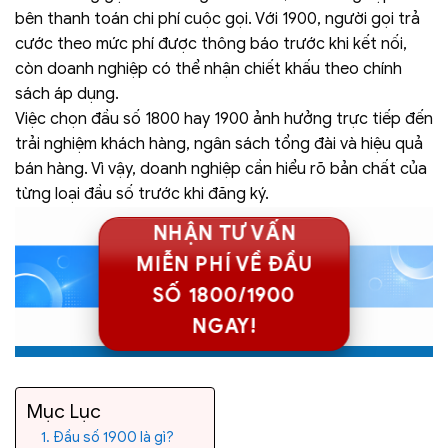
bên thanh toán chi phí cuộc gọi. Với 1900, người gọi trả
cước theo mức phí được thông báo trước khi kết nối,
còn doanh nghiệp có thể nhận chiết khấu theo chính
sách áp dụng.
Việc chọn đầu số 1800 hay 1900 ảnh hưởng trực tiếp đến
trải nghiệm khách hàng, ngân sách tổng đài và hiệu quả
bán hàng. Vì vậy, doanh nghiệp cần hiểu rõ bản chất của
từng loại đầu số trước khi đăng ký.
NHẬN TƯ VẤN
MIỄN PHÍ VỀ ĐẦU
SỐ 1800/1900
NGAY!
Mục Lục
Đầu số 1900 là gì?