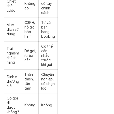
Chiết
Không
có tùy
khấu
có
chính
cước
sách
CSKH,
Tư vấn,
Mục
hỗ trợ,
bán
đích sử
bảo
hàng,
dụng
hành
booking
Có thể
Trải
Dễ gọi,
cân
nghiệm
ít rào
nhắc
khách
cản
trước
hàng
khi gọi
Thân
Chuyên
Định vị
thiện,
nghiệp,
thương
tận
có chọn
hiệu
tâm
lọc
Có gọi
đi
Không
Không
được
không?