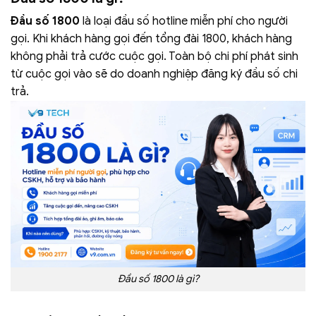
Đầu số 1800
là loại đầu số hotline miễn phí cho người
gọi. Khi khách hàng gọi đến tổng đài 1800, khách hàng
không phải trả cước cuộc gọi. Toàn bộ chi phí phát sinh
từ cuộc gọi vào sẽ do doanh nghiệp đăng ký đầu số chi
trả.
Đầu số 1800 là gì?