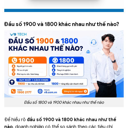
Đầu số 1900 và 1800 khác nhau như thế nào?
Đầu số 1800 và 1900 khác nhau như thế nào
Để hiểu rõ
đầu số 1900 và 1800 khác nhau như thế
nào
, doanh nghiệp có thể so sánh theo các tiêu chí