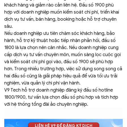
khách hàng và giảm rào cản liên hệ. Đầu số 1900 phù
hợp với doanh nghiệp muốn kiểm soát chi phí, triển khai
dịch vụ tư vấn, bán hàng, booking hoặc hỗ trợ chuyên
sâu.
Nếu doanh nghiệp ưu tiên chăm sóc khách hàng, bảo
hành, hỗ trợ kỹ thuật hoặc tiếp nhận phản hồi, đầu số
1800 là lựa chọn nên cân nhắc. Nếu doanh nghiệp cung
cấp dịch vụ tư vấn chuyên môn, muốn sàng lọc cuộc gọi
và kiểm soát chi phí gọi vào, đầu số 1900 sẽ phù hợp
hơn. Trong nhiều trường hợp, việc sử dụng song song cả
hai đầu số cũng là giải pháp hiệu quả để vừa tối ưu trải
nghiệm, vừa quản lý chi phí vận hành.
V9 Tech hỗ trợ doanh nghiệp đăng ký đầu số hotline
1800/1900, tư vấn lựa chọn đầu số phù hợp và tích hợp
với hệ thống tổng đài ảo chuyên nghiệp.
LIÊN HỆ V9 ĐỂ ĐĂNG KÝ DỊCH