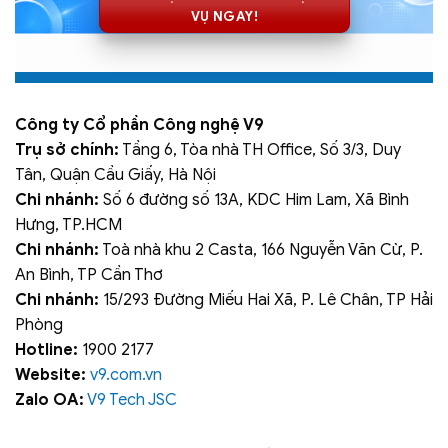
VỤ NGAY!
Công ty Cổ phần Công nghệ V9
Trụ sở chính:
Tầng 6, Tòa nhà TH Office, Số 3/3, Duy
Tân, Quận Cầu Giấy, Hà Nội
Chi nhánh:
Số 6 đường số 13A, KDC Him Lam, Xã Bình
Hưng, TP.HCM
Chi nhánh:
Toà nhà khu 2 Casta, 166 Nguyễn Văn Cừ, P.
An Bình, TP Cần Thơ
Chi nhánh:
15/293 Đường Miếu Hai Xã, P. Lê Chân, TP Hải
Phòng
Hotline:
1900 2177
Website:
v9.com.vn
Zalo OA:
V9 Tech JSC