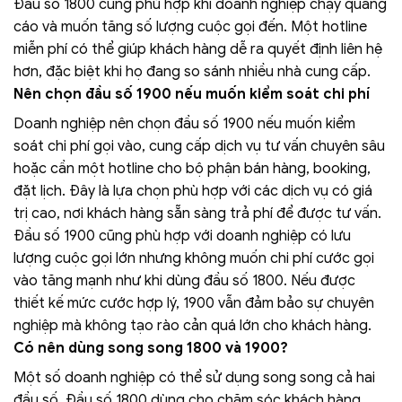
Đầu số 1800 cũng phù hợp khi doanh nghiệp chạy quảng
cáo và muốn tăng số lượng cuộc gọi đến. Một hotline
miễn phí có thể giúp khách hàng dễ ra quyết định liên hệ
hơn, đặc biệt khi họ đang so sánh nhiều nhà cung cấp.
Nên chọn đầu số 1900 nếu muốn kiểm soát chi phí
Doanh nghiệp nên chọn đầu số 1900 nếu muốn kiểm
soát chi phí gọi vào, cung cấp dịch vụ tư vấn chuyên sâu
hoặc cần một hotline cho bộ phận bán hàng, booking,
đặt lịch. Đây là lựa chọn phù hợp với các dịch vụ có giá
trị cao, nơi khách hàng sẵn sàng trả phí để được tư vấn.
Đầu số 1900 cũng phù hợp với doanh nghiệp có lưu
lượng cuộc gọi lớn nhưng không muốn chi phí cước gọi
vào tăng mạnh như khi dùng đầu số 1800. Nếu được
thiết kế mức cước hợp lý, 1900 vẫn đảm bảo sự chuyên
nghiệp mà không tạo rào cản quá lớn cho khách hàng.
Có nên dùng song song 1800 và 1900?
Một số doanh nghiệp có thể sử dụng song song cả hai
đầu số. Đầu số 1800 dùng cho chăm sóc khách hàng,