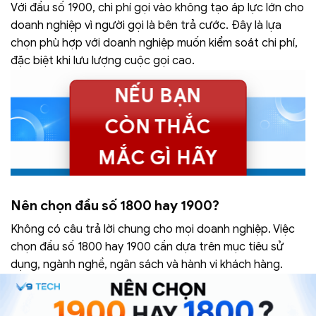
Với đầu số 1900, chi phí gọi vào không tạo áp lực lớn cho
doanh nghiệp vì người gọi là bên trả cước. Đây là lựa
chọn phù hợp với doanh nghiệp muốn kiểm soát chi phí,
đặc biệt khi lưu lượng cuộc gọi cao.
NẾU BẠN
CÒN THẮC
MẮC GÌ HÃY
LIÊN HỆ ĐỂ
Nên chọn đầu số 1800 hay 1900?
NHẬN TƯ
Không có câu trả lời chung cho mọi doanh nghiệp. Việc
VẤN NGAY!
chọn đầu số 1800 hay 1900 cần dựa trên mục tiêu sử
dụng, ngành nghề, ngân sách và hành vi khách hàng.