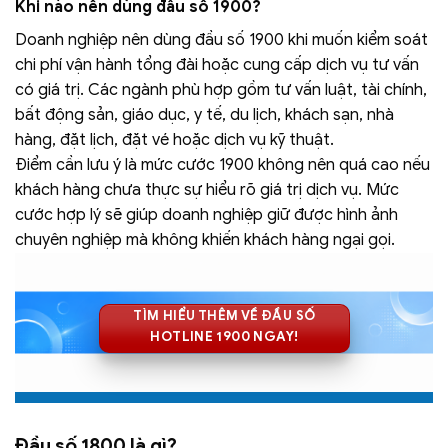
Khi nào nên dùng đầu số 1900?
Doanh nghiệp nên dùng đầu số 1900 khi muốn kiểm soát
chi phí vận hành tổng đài hoặc cung cấp dịch vụ tư vấn
có giá trị. Các ngành phù hợp gồm tư vấn luật, tài chính,
bất động sản, giáo dục, y tế, du lịch, khách sạn, nhà
hàng, đặt lịch, đặt vé hoặc dịch vụ kỹ thuật.
Điểm cần lưu ý là mức cước 1900 không nên quá cao nếu
khách hàng chưa thực sự hiểu rõ giá trị dịch vụ. Mức
cước hợp lý sẽ giúp doanh nghiệp giữ được hình ảnh
chuyên nghiệp mà không khiến khách hàng ngại gọi.
TÌM HIỂU THÊM VỀ ĐẦU SỐ
HOTLINE 1900 NGAY!
Đầu số 1800 là gì?