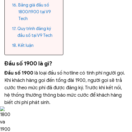
Bảng giá đầu số
1800/1900 tại V9
Tech
Quy trình đăng ký
đầu số tại V9 Tech
Kết luận
Đầu số 1900 là gì?
Đầu số 1900
là loại đầu số hotline có tính phí người gọi.
Khi khách hàng gọi đến tổng đài 1900, người gọi sẽ trả
cước theo mức phí đã được đăng ký. Trước khi kết nối,
hệ thống thường thông báo mức cước để khách hàng
biết chi phí phát sinh.