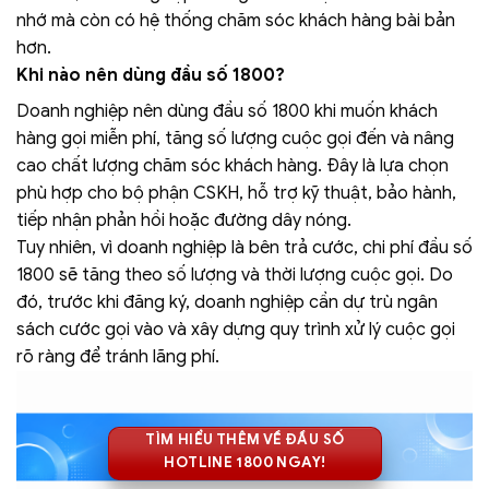
nhớ mà còn có hệ thống chăm sóc khách hàng bài bản
hơn.
Khi nào nên dùng đầu số 1800?
Doanh nghiệp nên dùng đầu số 1800 khi muốn khách
hàng gọi miễn phí, tăng số lượng cuộc gọi đến và nâng
cao chất lượng chăm sóc khách hàng. Đây là lựa chọn
phù hợp cho bộ phận CSKH, hỗ trợ kỹ thuật, bảo hành,
tiếp nhận phản hồi hoặc đường dây nóng.
Tuy nhiên, vì doanh nghiệp là bên trả cước, chi phí đầu số
1800 sẽ tăng theo số lượng và thời lượng cuộc gọi. Do
đó, trước khi đăng ký, doanh nghiệp cần dự trù ngân
sách cước gọi vào và xây dựng quy trình xử lý cuộc gọi
rõ ràng để tránh lãng phí.
TÌM HIỂU THÊM VỀ ĐẦU SỐ
HOTLINE 1800 NGAY!