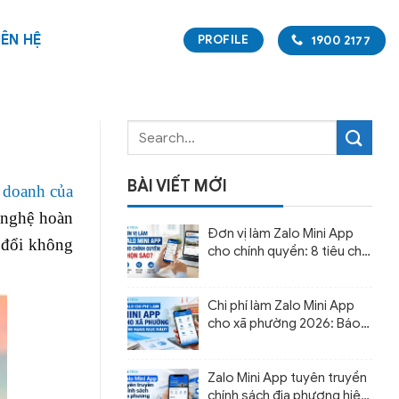
IÊN HỆ
PROFILE
1900 2177
BÀI VIẾT MỚI
 doanh của
 nghệ hoàn
Đơn vị làm Zalo Mini App
y đổi không
cho chính quyền: 8 tiêu chí
chọn đúng đối tác
Chi phí làm Zalo Mini App
cho xã phường 2026: Báo
giá và cách dự toán ngân
sách
Zalo Mini App tuyên truyền
chính sách địa phương hiệu