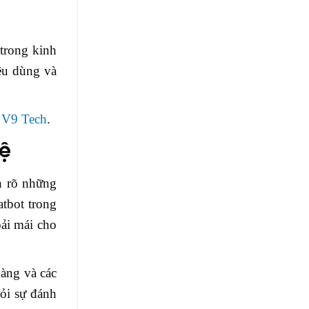
 trong kinh
êu dùng và
a
V9 Tech
.
hệ
h rõ những
atbot trong
oải mái cho
hàng và các
ỏi sự đánh