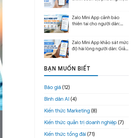
quả
Zalo Mini App cảnh báo
thiên tai cho người dân:
Giải pháp cảnh báo sớm và
hỗ trợ ứng phó
Zalo Mini App khảo sát mức
độ hài lòng người dân: Giải
pháp đo lường chất lượng
phục vụ
BẠN MUỐN BIẾT
Báo giá
(12)
Bình dân AI
(4)
Kiến thức Marketing
(8)
Kiến thức quản trị doanh nghiệp
(7)
Kiến thức tổng đài
(71)