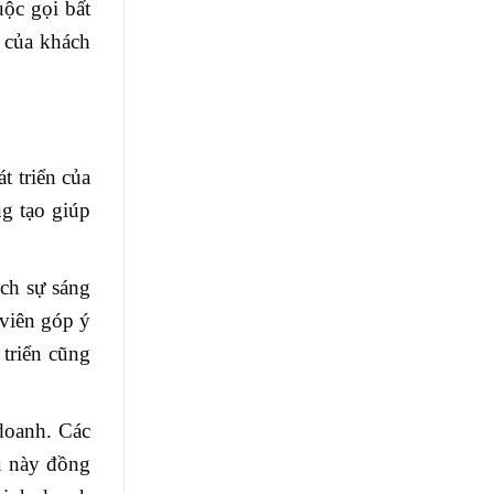
uộc gọi bất
 của khách
t triển của
g tạo giúp
ch sự sáng
 viên góp ý
 triển cũng
 doanh. Các
u này đồng