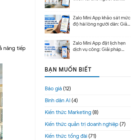
Giải pháp cảnh báo sớm và
hỗ trợ ứng phó
Zalo Mini App khảo sát mức
độ hài lòng người dân: Giải
pháp đo lường chất lượng
phục vụ
Zalo Mini App đặt lịch hẹn
ả năng tiếp
dịch vụ công: Giải pháp
giảm thời gian chờ
BẠN MUỐN BIẾT
Báo giá
(12)
Bình dân AI
(4)
Kiến thức Marketing
(8)
Kiến thức quản trị doanh nghiệp
(7)
Kiến thức tổng đài
(71)