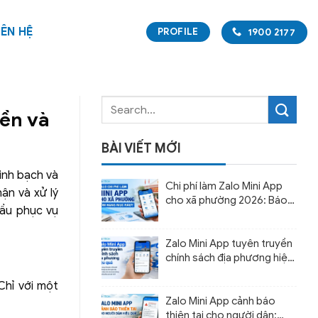
IÊN HỆ
PROFILE
1900 2177
yền và
BÀI VIẾT MỚI
inh bạch và
Chi phí làm Zalo Mini App
hận và xử lý
cho xã phường 2026: Báo
cầu phục vụ
giá và cách dự toán ngân
sách
Zalo Mini App tuyên truyền
chính sách địa phương hiệu
quả
Chỉ với một
Zalo Mini App cảnh báo
thiên tai cho người dân: