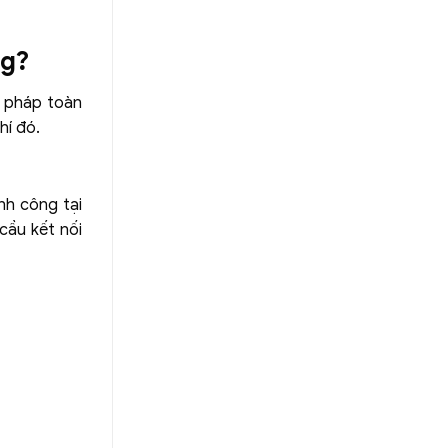
ng?
i pháp toàn
hí đó.
nh công tại
cầu kết nối