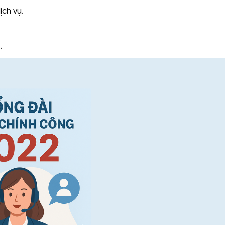
ịch vụ.
.