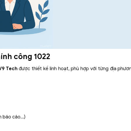
hính công 1022
V9 Tech
được thiết kế linh hoạt, phù hợp với từng địa phươ
ch báo cáo…)