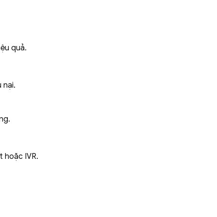
iệu quả.
 nại.
ng.
t hoặc IVR.