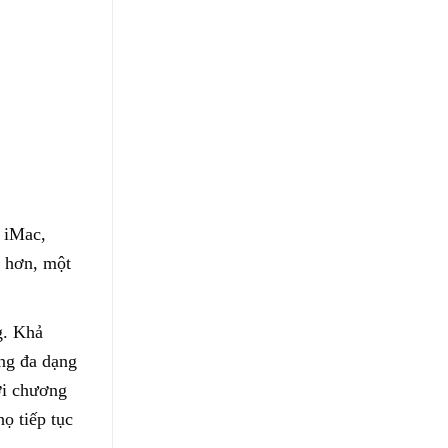
, iMac,
t hơn, một
g. Khả
ụng đa dạng
ới chương
ọ tiếp tục