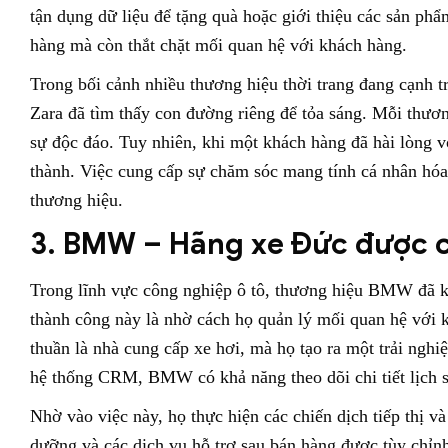
tận dụng dữ liệu để tặng quà hoặc giới thiệu các sản p
hàng mà còn thắt chặt mối quan hệ với khách hàng.
Trong bối cảnh nhiều thương hiệu thời trang đang cạnh t
Zara đã tìm thấy con đường riêng để tỏa sáng. Mỗi thươn
sự độc đáo. Tuy nhiên, khi một khách hàng đã hài lòng 
thành. Việc cung cấp sự chăm sóc mang tính cá nhân hóa 
thương hiệu.
3. BMW – Hãng xe Đức được c
Trong lĩnh vực công nghiệp ô tô, thương hiệu BMW đã kh
thành công này là nhờ cách họ quản lý mối quan hệ vớ
thuần là nhà cung cấp xe hơi, mà họ tạo ra một trải ng
hệ thống CRM, BMW có khả năng theo dõi chi tiết lịch 
Nhờ vào việc này, họ thực hiện các chiến dịch tiếp thị v
dưỡng và các dịch vụ hỗ trợ sau bán hàng được tùy chỉnh