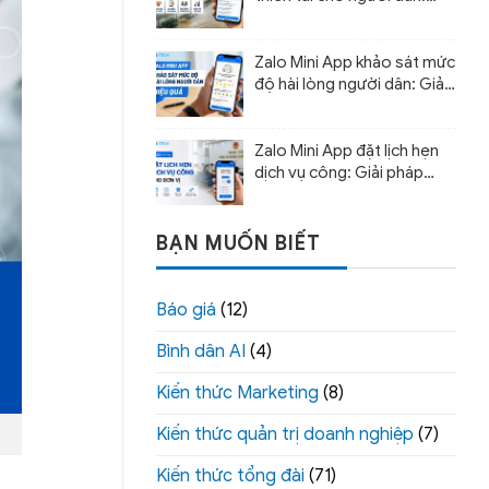
Giải pháp cảnh báo sớm và
hỗ trợ ứng phó
Zalo Mini App khảo sát mức
độ hài lòng người dân: Giải
pháp đo lường chất lượng
phục vụ
Zalo Mini App đặt lịch hẹn
dịch vụ công: Giải pháp
giảm thời gian chờ
BẠN MUỐN BIẾT
Báo giá
(12)
Bình dân AI
(4)
Kiến thức Marketing
(8)
Kiến thức quản trị doanh nghiệp
(7)
Kiến thức tổng đài
(71)