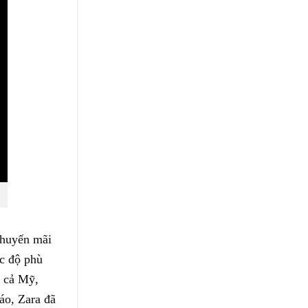
khuyến mãi
ức độ phù
n cả Mỹ,
áo, Zara đã