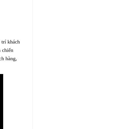
 trí khách
ả chiến
ch hàng,