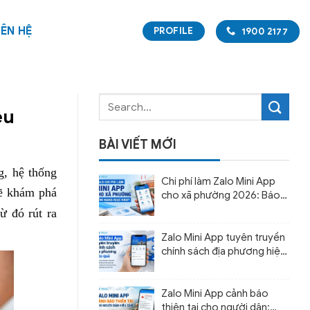
IÊN HỆ
PROFILE
1900 2177
ệu
BÀI VIẾT MỚI
g, hệ thống
Chi phí làm Zalo Mini App
sẽ khám phá
cho xã phường 2026: Báo
giá và cách dự toán ngân
ừ đó rút ra
sách
Zalo Mini App tuyên truyền
chính sách địa phương hiệu
quả
Zalo Mini App cảnh báo
thiên tai cho người dân: